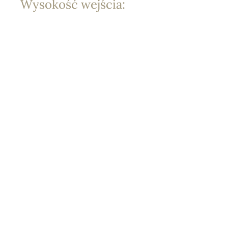
Wysokość wejścia:
129,00 zł
Przekraczam próg
Prowadząca:
Agata Listwan
Udostępnij