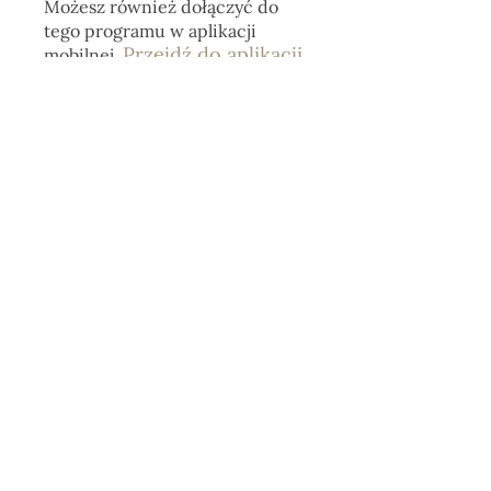
Możesz również dołączyć do
tego programu w aplikacji
Przejdź do aplikacji
mobilnej.
Dostępne materiały
Dzień 1
.
6 kroków
Prześlij więcej
Wysokość wejścia: